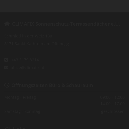
CLIMAFIX Sonnenschutz-Terrassendächer e.U.

Schmied in der Weiz 18a
8171 Sankt Kathrein am Offenegg
+43 3179 8214

office@climafix.at

Öffnungszeiten Büro & Schauraum

Montag - Freitag
09:00 - 12:00
14:00 - 17:00
Samstag - Sonntag
geschlossen
Links
